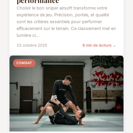
performance
Choisir le bon sniper airsoft transforme votre
expérience de jeu. Précision, portée, et qualité
sont les critères essentiels pour performer
efficacement sur le terrain. Ce classement met en
lumière ci...
23 octobre 2025
6 min de lecture →
COMBAT