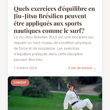
Quels exercices d'équilibre en
Jiu-Jitsu Brésilien peuvent
être appliqués aux sports
nautiques comme le surf?
Le Jiu-Jitsu Brésilien (BJJ) est une discipline qui
requiert un haut niveau de condition physique,
de force et de souplesse. Les exercices
d'équilibre pratiqués dans cette discipline
peuvent être très...
7 octobre 2024
5 min de lecture →
COMBAT